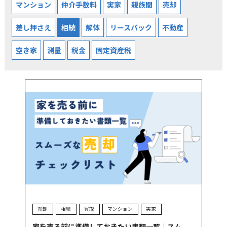
マンション
仲介手数料
実家
親族間
売却
差し押さえ
相続
解体
リースバック
不動産
空き家
測量
税金
固定資産税
売却
相続
買取
マンション
実家
家を売る前に準備しておきたい書類一覧｜スム