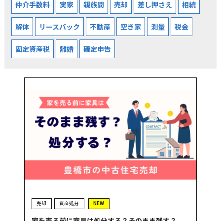
仲介手数料
実家
親族間
売却
差し押さえ
相続
解体
リースバック
不動産
空き家
測量
税金
固定資産税
離婚
確定申告
売却
資産処分
NEW
家を売る前に家具は処分する？そのまま残す？