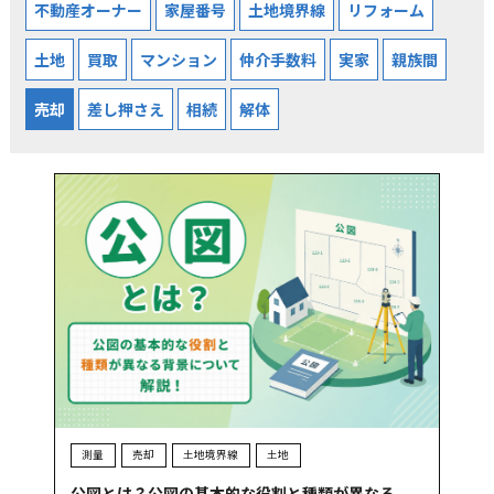
不動産オーナー
家屋番号
土地境界線
リフォーム
土地
買取
マンション
仲介手数料
実家
親族間
売却
差し押さえ
相続
解体
測量
売却
土地境界線
土地
公図とは？公図の基本的な役割と種類が異なる