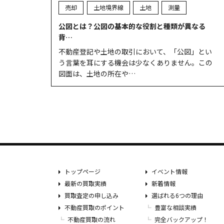
売却
土地境界線
土地
測量
公図とは？公図の基本的な役割と種類が異なる
背…
不動産登記や土地の取引において、「公図」とい
う言葉を耳にする機会は少なくありません。この
図面は、土地の所在や…
トップページ
イベント情報
最新の買取実績
新着情報
買取査定の申し込み
選ばれる6つの理由
不動産買取のポイント
豊富な相談実績
不動産買取の流れ
完全バックアップ！