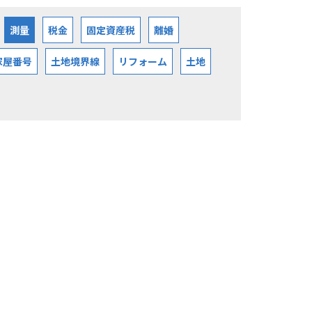
測量
税金
固定資産税
離婚
家屋番号
土地境界線
リフォーム
土地