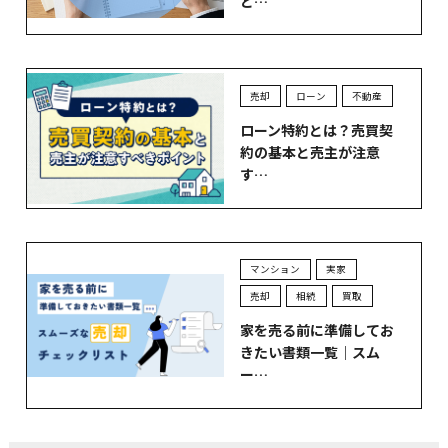
と…
売却
ローン
不動産
ローン特約とは？売買契
約の基本と売主が注意
す…
マンション
実家
売却
相続
買取
家を売る前に準備してお
きたい書類一覧｜スム
ー…