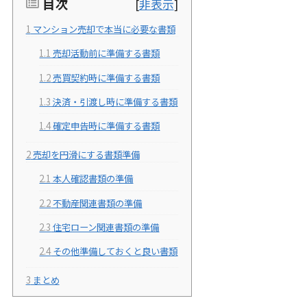
目次
[
非表示
]
1
マンション売却で本当に必要な書類
1.1
売却活動前に準備する書類
1.2
売買契約時に準備する書類
1.3
決済・引渡し時に準備する書類
1.4
確定申告時に準備する書類
2
売却を円滑にする書類準備
2.1
本人確認書類の準備
2.2
不動産関連書類の準備
2.3
住宅ローン関連書類の準備
2.4
その他準備しておくと良い書類
3
まとめ