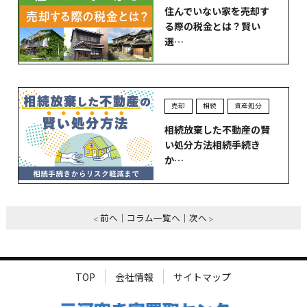
住んでいない家を売却す
る際の税金とは？賢い
選…
売却
相続
資産処分
相続放棄した不動産の賢
い処分方法相続手続き
か…
前へ
コラム一覧へ
次へ
TOP
会社情報
サイトマップ