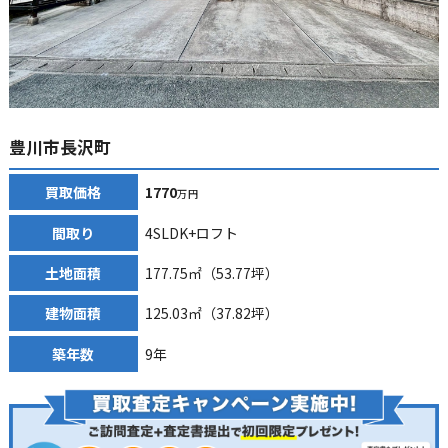
豊川市長沢町
買取価格
1770
万円
間取り
4SLDK+ロフト
土地面積
177.75㎡（53.77坪）
建物面積
125.03㎡（37.82坪）
築年数
9年